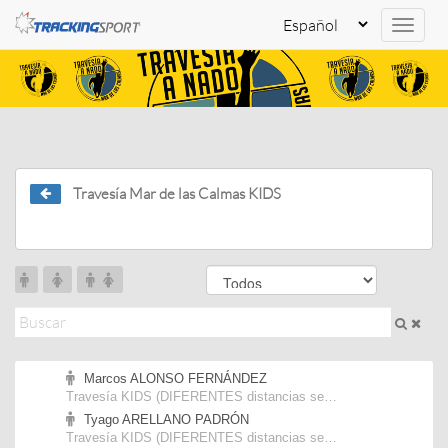
Toggle
naviga
Travesía Mar de las Calmas KIDS
Marcos ALONSO FERNÁNDEZ
Travesía KIDS (DIFERENTES distancias según EDAD)
Tyago ARELLANO PADRÓN
Travesía KIDS (DIFERENTES distancias según EDAD)